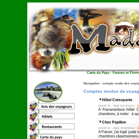
Carte du Pays
-
Faunes et Flore
Navigation :
compte rendu des voya
Comptes rendus de voyageu
Hôtel Cotsoyanis
posté le : date inconnue
- 
A Fianarantsoa hôtel Co
chambres, à noter : à qu
Chez Papillon
posté le : date inconnue
- 
A Fianar, j'ai logé just
chambres (4personnes do