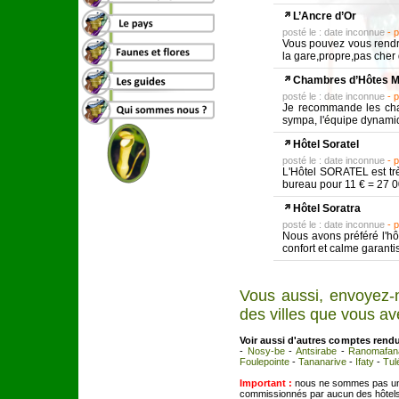
L’Ancre d’Or
posté le : date inconnue
- 
Vous pouvez vous rendr
la gare,propre,pas cher d
Chambres d’Hôtes 
posté le : date inconnue
- 
Je recommande les cha
sympa, l'équipe dynamiq
Hôtel Soratel
posté le : date inconnue
- 
L'Hôtel SORATEL est trè
bureau pour 11 € = 27 0
Hôtel Soratra
posté le : date inconnue
- 
Nous avons préféré l'hô
confort et calme garantis 
Vous aussi, envoyez-n
des villes que vous ave
Voir aussi d'autres comptes rend
-
Nosy-be
-
Antsirabe
-
Ranomafan
Foulepointe
-
Tananarive
-
Ifaty
-
Tul
Important :
nous ne sommes pas un
commissionnés par aucun des hôtels