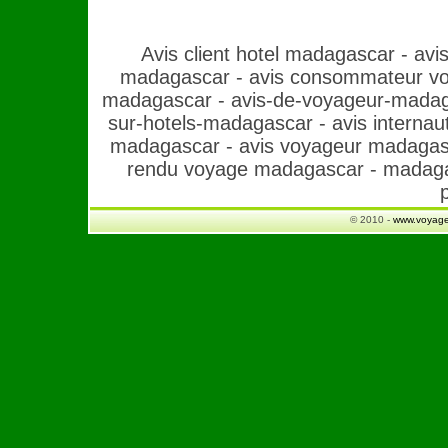
Avis client hotel madagascar
-
avi
madagascar
-
avis consommateur v
madagascar
-
avis-de-voyageur-mada
sur-hotels-madagascar
-
avis interna
madagascar
-
avis voyageur madaga
rendu voyage madagascar
-
madaga
© 2010 -
www.voyage